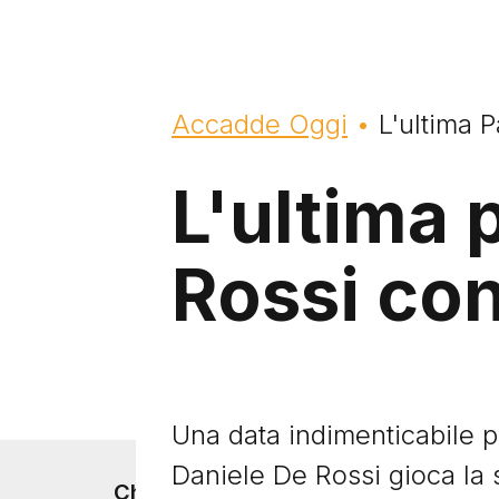
Briciole di pane
Accadde Oggi
L'ultima 
L'ultima p
Rossi co
Una data indimenticabile p
Daniele De Rossi gioca la s
Footer menu
Chi siamo