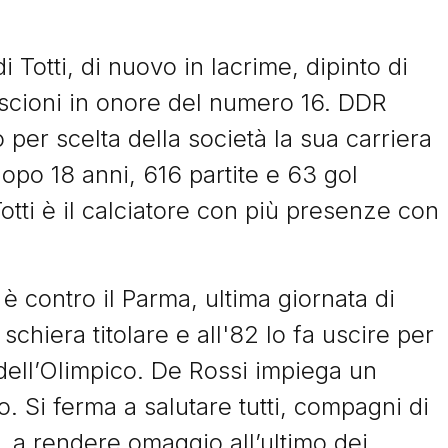
i Totti, di nuovo in lacrime, dipinto di
I Signori del Sabato
triscioni in onore del numero 16. DDR
per scelta della società la sua carriera
opo 18 anni, 616 partite e 63 gol
tti è il calciatore con più presenze con
© Tacchettidiprovincia.it - 2026 - Tutti diritti riservati
 è contro il Parma, ultima giornata di
 schiera titolare e all'82 lo fa uscire per
 dell’Olimpico. De Rossi impiega un
. Si ferma a salutare tutti, compagni di
lì, a rendere omaggio all’ultimo dei