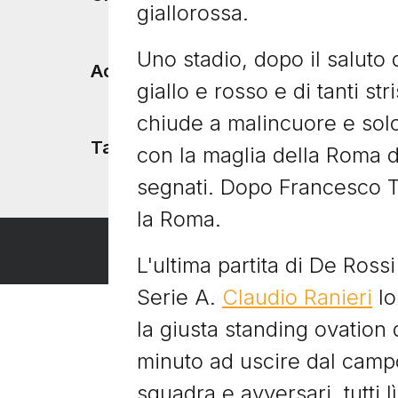
giallorossa.
Uno stadio, dopo il saluto d
Accadde Oggi
giallo e rosso e di tanti s
chiude a malincuore e solo 
Tacchetti TV
con la maglia della Roma d
segnati. Dopo Francesco To
la Roma.
L'ultima partita di De Rossi
Serie A.
Claudio Ranieri
lo
la giusta standing ovation
minuto ad uscire dal campo
squadra e avversari, tutti 