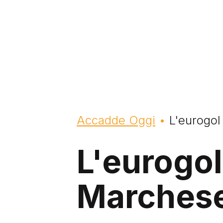
Briciole di pane
Accadde Oggi
L'eurogol
L'eurogol
Marches