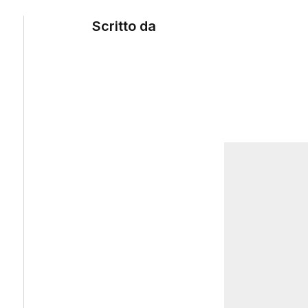
Scritto da
Social
Search