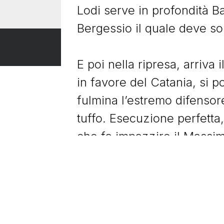
Lodi serve in profondità Ba
Bergessio il quale deve solo
E poi nella ripresa, arriva 
in favore del Catania, si p
fulmina l’estremo difensor
tuffo. Esecuzione perfetta,
che fa impazzire il Massimi
quale entra in campo con t
abbracciare l’autore della
Per la cronaca, la partita 