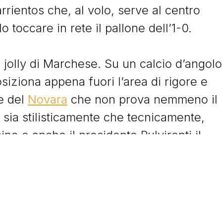
rrientos che, al volo, serve al centro
 toccare in rete il pallone dell’1-0.
© Tacchettidiprovincia.it - 2026 - Tutti diritti riservati
il jolly di Marchese. Su un calcio d’angolo
osiziona appena fuori l’area di rigore e
e del
Novara
che non prova nemmeno il
 sia stilisticamente che tecnicamente,
no e anche il presidente Pulvirenti il
utti i componenti della panchina per
 prodezza.
termina 3-1 in favore degli uomini di