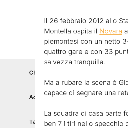
Il 26 febbraio 2012 allo S
Montella ospita il
Novara
a
piemontesi con un netto 3-1
quattro gare e con 33 punti
salvezza tranquilla.
Footer menu
Chi siamo
Ma a rubare la scena è Gi
capace di segnare una rete
Accadde Oggi
La squadra di casa parte f
Tacchetti TV
ben 7 i tiri nello specchio 