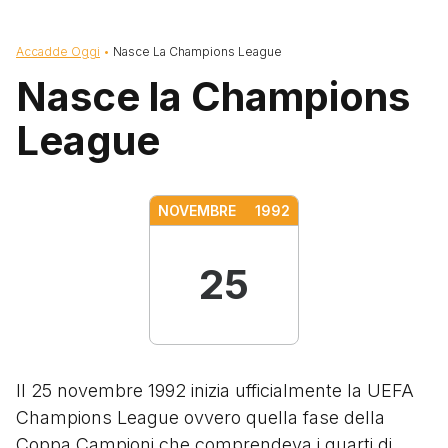
Briciole di pane
Accadde Oggi
Nasce La Champions League
Nasce la Champions
League
NOVEMBRE
1992
25
Il 25 novembre 1992 inizia ufficialmente la UEFA
Champions League ovvero quella fase della
Coppa Campioni che comprendeva i quarti di