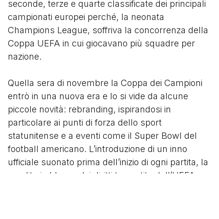
seconde, terze e quarte classificate dei principali
campionati europei perché, la neonata
Champions League, soffriva la concorrenza della
Coppa UEFA in cui giocavano più squadre per
nazione.
Quella sera di novembre la Coppa dei Campioni
entrò in una nuova era e lo si vide da alcune
piccole novità: rebranding, ispirandosi in
particolare ai punti di forza dello sport
statunitense e a eventi come il Super Bowl del
football americano. L’introduzione di un inno
ufficiale suonato prima dell’inizio di ogni partita, la
vendita in blocco dei diritti tv gestita dall’UEFA
anziché dalle singole società, la presenza di
cinque partner ufficiali che offrivano l’esclusiva
della pubblicità negli stadi, e la contemporaneità