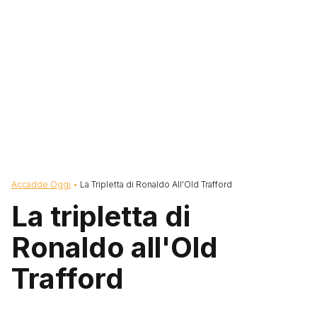
Briciole di pane
Accadde Oggi
La Tripletta di Ronaldo All'Old Trafford
La tripletta di
Ronaldo all'Old
Trafford