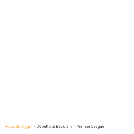
Briciole di pane
Accadde Oggi
Il Debutto di Beckham In Premier League