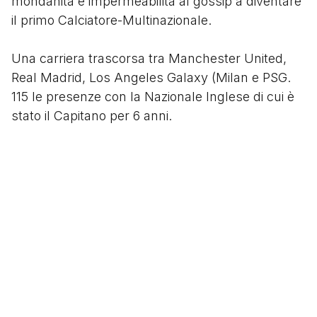
mondanità e impermeabilità al gossip a diventare
il primo Calciatore-Multinazionale.
Una carriera trascorsa tra Manchester United,
Real Madrid, Los Angeles Galaxy (Milan e PSG.
115 le presenze con la Nazionale Inglese di cui è
stato il Capitano per 6 anni.
Il 2 aprile 1995 rimane per sempre impresso per il
debutto di un calciatore che avrebbe fatto la
storia, sia per le sue doti tecniche (e per i suoi
cross carichi d'effetto) che per la capacità di
diventare col tempo imprenditore di se stesso.
Segui
@tacchettidiprovincia