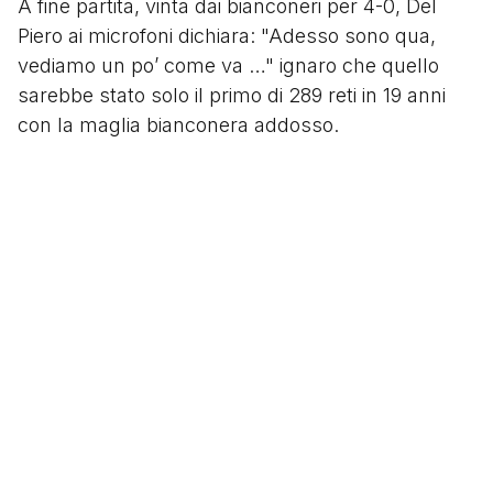
A fine partita, vinta dai bianconeri per 4-0, Del
Piero ai microfoni dichiara: "Adesso sono qua,
vediamo un po’ come va …" ignaro che quello
sarebbe stato solo il primo di 289 reti in 19 anni
con la maglia bianconera addosso.
Nessuno, infatti, immagina che in quel
pomeriggio di settembre coincide con la nascita
di un'autentica leggenda bianconera e del più
grande marcatore nella storia della Juventus.
Segui
@tacchettidiprovincia
Scritto da