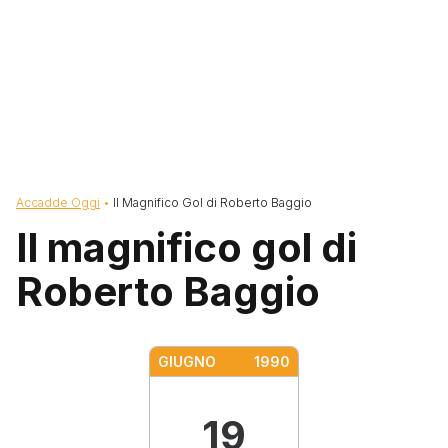
Briciole di pane
Accadde Oggi
Il Magnifico Gol di Roberto Baggio
Il magnifico gol di
Roberto Baggio
GIUGNO
1990
19