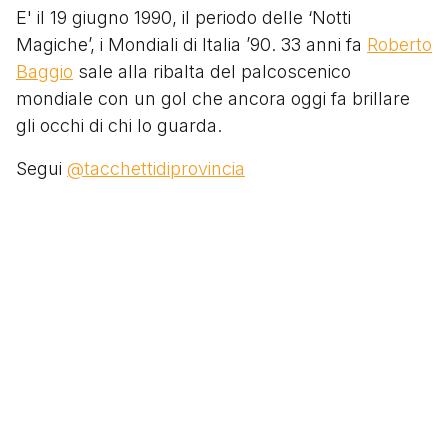
E' il 19 giugno 1990, il periodo delle ‘Notti
Magiche’, i Mondiali di Italia ’90. 33 anni fa
Roberto
Baggio
sale alla ribalta del palcoscenico
mondiale con un gol che ancora oggi fa brillare
gli occhi di chi lo guarda.
Segui
@tacchettidiprovincia
Scritto da
Social
Search
Footer menu
Chi siamo