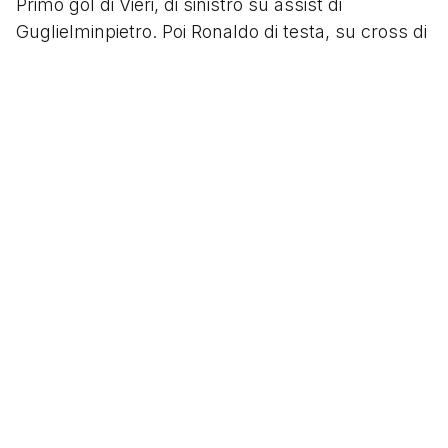
Primo gol di Vieri, di sinistro su assist di
Guglielminpietro. Poi Ronaldo di testa, su cross di
Conceiçao, insacca alle spalle dell’ex di turno
Ferron. Poi ancora il Fenomeno per il 3-0 finale
con il suo marchio di fabbrica: dribbling sul
portiere e palla in rete.
138 miliardi di lire spesi dal Presidente Moratti per
mettere insieme un attacco devastante ma mai
realizzato per davvero che, soltanto al ricordo,
spezza il cuore di ogni tifoso interista.
Segui
@tacchettidiprovincia
Scritto da
Tacchetti di Provincia