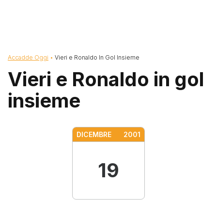
Briciole di pane
Accadde Oggi
Vieri e Ronaldo In Gol Insieme
Vieri e Ronaldo in gol
insieme
DICEMBRE
2001
19