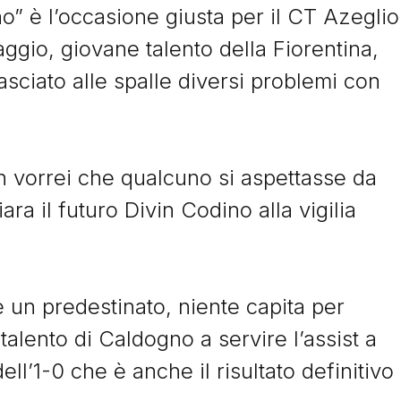
Storie
o” è l’occasione giusta per il CT Azeglio
aggio, giovane talento della Fiorentina,
lasciato alle spalle diversi problemi con
I Signori del Sabato
on vorrei che qualcuno si aspettasse da
ra il futuro Divin Codino alla vigilia
© Tacchettidiprovincia.it - 2026 - Tutti diritti riservati
 un predestinato, niente capita per
l talento di Caldogno a servire l’assist a
dell’1-0 che è anche il risultato definitivo