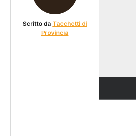
Social
Search
Scritto da
Tacchetti di
Provincia