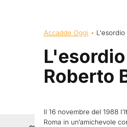
Briciole di pane
Accadde Oggi
L'esordio
L'esordio
Roberto 
Il 16 novembre del 1988 l’I
Roma in un’amichevole con 