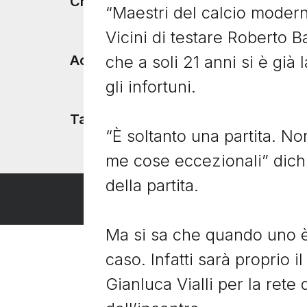
Footer menu
Chi siamo
“Maestri del calcio modern
Vicini di testare Roberto B
che a soli 21 anni si è già 
Accadde Oggi
gli infortuni.
Tacchetti TV
“È soltanto una partita. N
me cose eccezionali” dichia
della partita.
Ma si sa che quando uno è
caso. Infatti sarà proprio i
Gianluca Vialli per la rete 