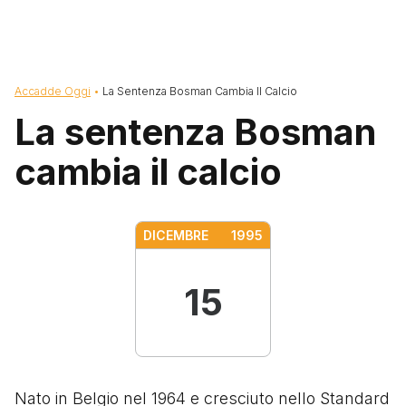
Briciole di pane
Accadde Oggi
La Sentenza Bosman Cambia Il Calcio
La sentenza Bosman
cambia il calcio
DICEMBRE
1995
15
Nato in Belgio nel 1964 e cresciuto nello Standard