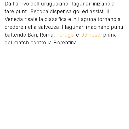
Dall'arrivo dell'uruguaiano i lagunari iniziano a
fare punti. Recoba dispensa gol ed assist. Il
Venezia risale la classifica e in Laguna tornano a
credere nella salvezza. I lagunari macinano punti
battendo Bari, Roma,
Perugia
e
Udinese
, prima
del match contro la Fiorentina.
In un Penzo stracolmo va in scena un match
memorabile. I viola sono forti ma in campo non
c’è partita. Di fronte a
Batistuta
, si rivela il
fenomeno Recoba. Sono tre i gol di Recoba. Due
dei quali su calcio di punizione.
È la partita che consacra definitivamente al
nostro calcio Alvaro Recoba consegnandolo alla
leggenda del Venezia. Leggenda che cresce
ancor di più quando, di lì a pochi giorni, il Chino