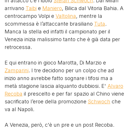
In attacco c’è l'idolo
Stefan Schwoch
. Dal Milan
arrivano
Taibi
e
Maniero
, Bilica dal Vitoria Bahia. A
centrocampo Volpi e
Valtolina
, mentre la
scommessa è l’attaccante brasiliano
Tuta
.
Manca la stella ed infatti il campionato per il
Venezia inizia malissimo tanto che è già data per
retrocessa.
E qui entrano in gioco Marotta, Di Marzio e
Zamparini
. I tre decidono per un colpo che ad
inizio anno avrebbe fatto sognare i tifosi ma a
metà stagione lascia alquanto dubbiosi. E'
Alvaro
Recoba
il prescelto e per far spazio al Chino viene
sacrificato l’eroe della promozione
Schwoch
che
va al Napoli.
A Venezia, però, c'è un pre e un post Recoba.