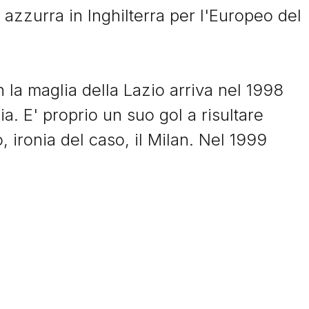
 azzurra in Inghilterra per l'Europeo del
© Tacchettidiprovincia.it - 2026 - Tutti diritti riservati
n la maglia della Lazio arriva nel 1998
a. E' proprio un suo gol a risultare
, ironia del caso, il Milan. Nel 1999
azio. Con la fascia al braccio, in ordine
a Coppa delle Coppe, la Supercoppa
'altra Coppa Italia e una Supercoppa
senze in Serie A con la maglia della