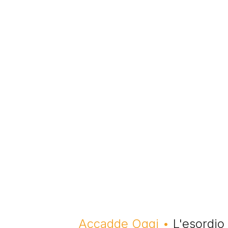
Briciole di pane
Accadde Oggi
L'esordio