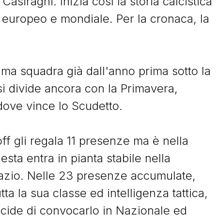
 Casiraghi. Inizia così la storia calcistica
 europeo e mondiale. Per la cronaca, la
ima squadra già dall'anno prima sotto la
i divide ancora con la Primavera,
Storie
ove vince lo Scudetto.
ff gli regala 11 presenze ma è nella
I Signori del Sabato
sta entra in pianta stabile nella
Lazio. Nelle 23 presenze accumulate,
ta la sua classe ed intelligenza tattica,
ecide di convocarlo in Nazionale ed