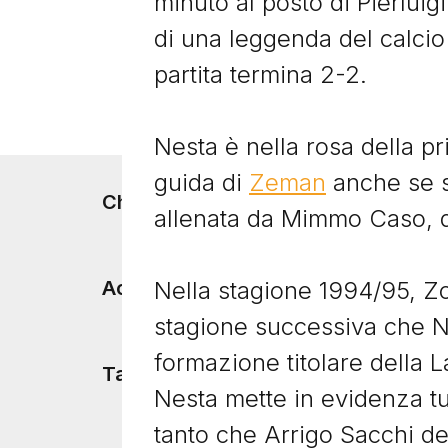
minuto al posto di Pierluigi
di una leggenda del calcio
partita termina 2-2.
Nesta è nella rosa della pr
guida di
Zeman
anche se s
Footer menu
Chi siamo
allenata da Mimmo Caso, d
Nella stagione 1994/95, Zo
Accadde Oggi
stagione successiva che Ne
formazione titolare della 
Tacchetti TV
Nesta mette in evidenza tut
tanto che Arrigo Sacchi d