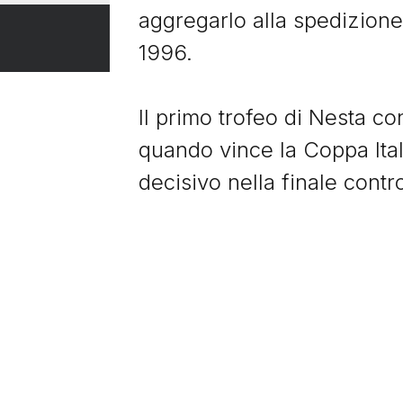
aggregarlo alla spedizione
1996.
Il primo trofeo di Nesta co
quando vince la Coppa Itali
decisivo nella finale contro
diventa il Capitano della L
cronologico, Nesta alza l
Europea, uno Scudetto, un
Italiana.
Dopo 9 stagione e 193 pre