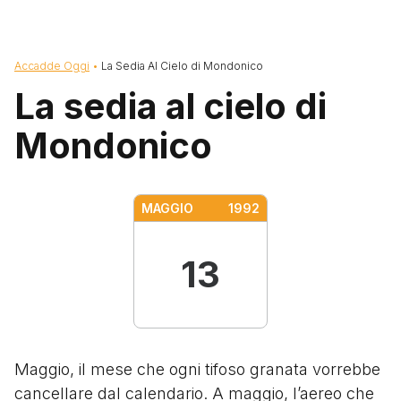
Briciole di pane
Accadde Oggi
La Sedia Al Cielo di Mondonico
La sedia al cielo di
Mondonico
MAGGIO
1992
13
Maggio, il mese che ogni tifoso granata vorrebbe
cancellare dal calendario. A maggio, l’aereo che