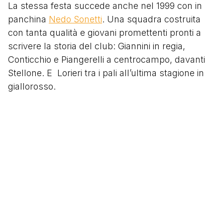
La stessa festa succede anche nel 1999 con in
panchina
Nedo Sonetti
. Una squadra costruita
con tanta qualità e giovani promettenti pronti a
scrivere la storia del club: Giannini in regia,
Conticchio e Piangerelli a centrocampo, davanti
Stellone. E Lorieri tra i pali all’ultima stagione in
giallorosso.
Questa volta la festa è allo Stadio Bentegodi di
Verona contro il Chievo. Risultato mai in
discussione: dominio salentino. Le reti di Giannini
e Zamboni regalano al Lecce la quinta
promozione in Serie A della storia.
Segui
@tacchettidiprovincia