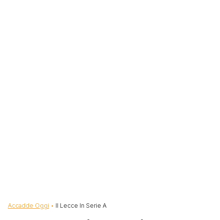
Briciole di pane
Accadde Oggi
Il Lecce In Serie A