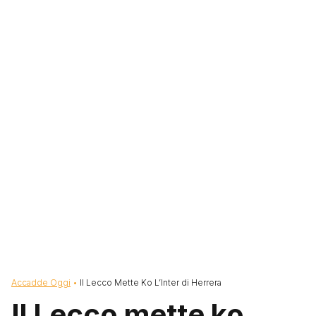
Briciole di pane
Accadde Oggi
Il Lecco Mette Ko L’Inter di Herrera
Il Lecco mette ko