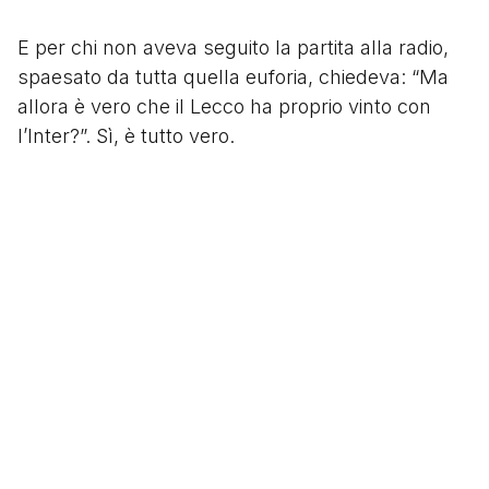
E per chi non aveva seguito la partita alla radio,
spaesato da tutta quella euforia, chiedeva: “Ma
allora è vero che il Lecco ha proprio vinto con
l’Inter?”. Sì, è tutto vero.
Questa la formazione titolare del Lecco vittoriosa
contro l'Inter: Bruschini, Facca, Franchi, Gotti,
Caldarelli Duzioni, Savioni, Galbiati, Bonacchi,
Abbadie, Gilardoni.
Segui
@tacchettidiprovincia
Scritto da