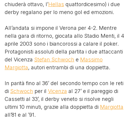
chiuderà ottavo, l’
Hellas
quattordicesimo) i due
derby regalano per lo meno gol ed emozioni.
All’andata si impone il Verona per 4-2. Mentre
nella gara di ritorno, giocata allo Stadio Menti, il 4
aprile 2003 sono i biancorossi a calare il poker.
Protagonisti assoluti della partita i due attaccanti
del Vicenza
Stefan Schwoch
e
Massimo
Margiotta
, autori entrambi di una doppietta.
In parità fino al 36’ del secondo tempo con le reti
di
Schwoch
per il
Vicenza
al 27’ e il pareggio di
Cassetti al 33’, il derby veneto si risolve negli
ultimi 10 minuti, grazie alla doppietta di
Margiotta
all’81 e al ’91.
Ma la rete da cineteca rimane quella del 3-1 di