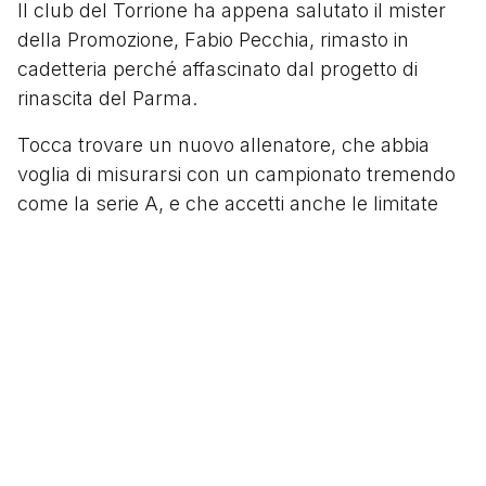
Il club del Torrione ha appena salutato il mister
della Promozione, Fabio Pecchia, rimasto in
cadetteria perché affascinato dal progetto di
rinascita del Parma.
Tocca trovare un nuovo allenatore, che abbia
voglia di misurarsi con un campionato tremendo
come la serie A, e che accetti anche le limitate
disponibilità economiche del club grigio rosso in
sede di calciomercato. “Bisogna fare con quello
che si ha”.
Ora, quando ti ritrovi in un mare pieno di squali, le
possibilità che tu hai, in quanto piccolo pesce,
sono due: rimanere passivo, accontentandoti
degli avanzi, col forte rischio di essere poi
divorato dagli squali stessi; oppure lottare,
cercando di difenderti attaccando, per