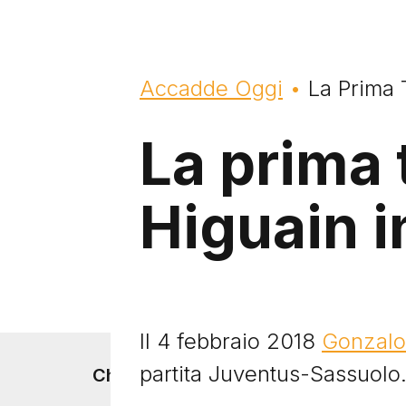
Briciole di pane
Accadde Oggi
La Prima 
La prima t
Higuain i
Il 4 febbraio 2018
Gonzalo
Footer menu
partita Juventus-Sassuolo
Chi siamo