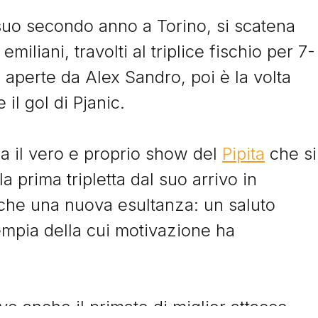
 suo secondo anno a Torino, si scatena
I Signori del Sabato
miliani, travolti al triplice fischio per 7-
 aperte da Alex Sandro, poi è la volta
 il gol di Pjanic.
zia il vero e proprio show del
Pipita
che si
la prima tripletta dal suo arrivo in
© Tacchettidiprovincia.it - 2026 - Tutti diritti riservati
he una nuova esultanza: un saluto
tempia della cui motivazione ha
uve anche il primato di miglior attacco