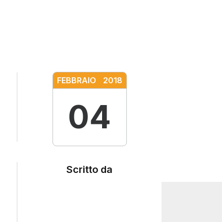
FEBBRAIO
2018
04
Scritto da
Social
Search