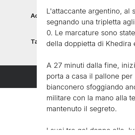
L'attaccante argentino, al
Accadde Oggi
segnando una tripletta agli e
0. Le marcature sono state
Tacchetti TV
della doppietta di Khedira e
A 27 minuti dalla fine, ini
porta a casa il pallone per 
bianconero sfoggiando anc
militare con la mano alla 
mantenuto il segreto.
I suoi tre gol danno alla J